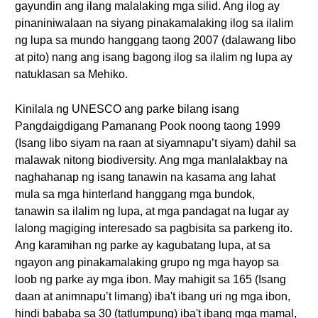
gayundin ang ilang malalaking mga silid. Ang ilog ay
pinaniniwalaan na siyang pinakamalaking ilog sa ilalim
ng lupa sa mundo hanggang taong 2007 (dalawang libo
at pito) nang ang isang bagong ilog sa ilalim ng lupa ay
natuklasan sa Mehiko.
Kinilala ng UNESCO ang parke bilang isang
Pangdaigdigang Pamanang Pook noong taong 1999
(Isang libo siyam na raan at siyamnapu’t siyam) dahil sa
malawak nitong biodiversity. Ang mga manlalakbay na
naghahanap ng isang tanawin na kasama ang lahat
mula sa mga hinterland hanggang mga bundok,
tanawin sa ilalim ng lupa, at mga pandagat na lugar ay
lalong magiging interesado sa pagbisita sa parkeng ito.
Ang karamihan ng parke ay kagubatang lupa, at sa
ngayon ang pinakamalaking grupo ng mga hayop sa
loob ng parke ay mga ibon. May mahigit sa 165 (Isang
daan at animnapu’t limang) iba't ibang uri ng mga ibon,
hindi bababa sa 30 (tatlumpung) iba't ibang mga mamal,