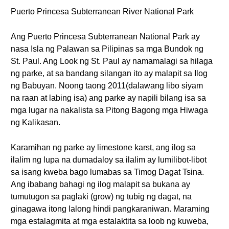
Puerto Princesa Subterranean River National Park
Ang Puerto Princesa Subterranean National Park ay
nasa Isla ng Palawan sa Pilipinas sa mga Bundok ng
St. Paul. Ang Look ng St. Paul ay namamalagi sa hilaga
ng parke, at sa bandang silangan ito ay malapit sa Ilog
ng Babuyan. Noong taong 2011(dalawang libo siyam
na raan at labing isa) ang parke ay napili bilang isa sa
mga lugar na nakalista sa Pitong Bagong mga Hiwaga
ng Kalikasan.
Karamihan ng parke ay limestone karst, ang ilog sa
ilalim ng lupa na dumadaloy sa ilalim ay lumilibot-libot
sa isang kweba bago lumabas sa Timog Dagat Tsina.
Ang ibabang bahagi ng ilog malapit sa bukana ay
tumutugon sa paglaki (grow) ng tubig ng dagat, na
ginagawa itong lalong hindi pangkaraniwan. Maraming
mga estalagmita at mga estalaktita sa loob ng kuweba,