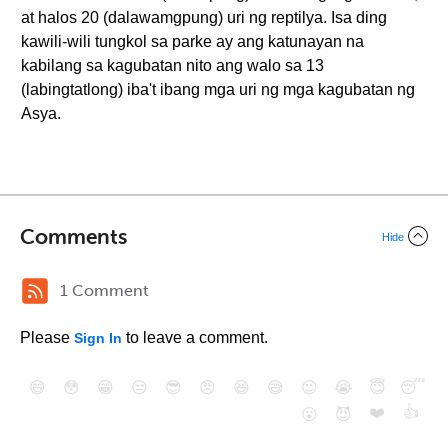
at halos 20 (dalawamgpung) uri ng reptilya. Isa ding
kawili-wili tungkol sa parke ay ang katunayan na
kabilang sa kagubatan nito ang walo sa 13
(labingtatlong) iba't ibang mga uri ng mga kagubatan ng
Asya.
Comments
Hide
1 Comment
Please
to leave a comment.
Sign In
😄
😳
😁
😒
😎
😠
😆
😅
😉
😭
😇
😴
❤️
👍
😮
😈