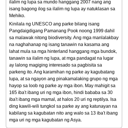
ilalim ng lupa sa mundo hanggang 2007 nang ang
isang bagong ilog sa ilalim ng lupa ay natuklasan sa
Mehiko.
Kinilala ng UNESCO ang parke bilang isang
Pangdaigdigang Pamanang Pook noong 1999 dahil
sa malawak nitong biodiversity. Ang mga manlalakbay
na naghahanap ng isang tanawin na kasama ang
lahat mula sa mga hinterland hanggang mga bundok,
tanawin sa ilalim ng lupa, at mga pandagat na lugar
ay lalong magiging interesado sa pagbisita sa
parkeng ito. Ang karamihan ng parke ay kagubatang
lupa, at sa ngayon ang pinakamalaking grupo ng mga
hayop sa loob ng parke ay mga ibon. May mahigit sa
165 iba't ibang uri ng mga ibon, hindi bababa sa 30
iba't ibang mga mamal, at halos 20 uri ng reptilya. Isa
ding kawili-wili tungkol sa parke ay ang katunayan na
kabilang sa kagubatan nito ang walo sa 13 iba't ibang
mga uri ng mga kagubatan ng Asya.