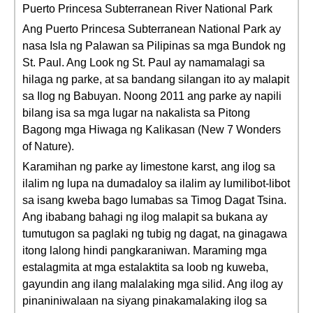
Puerto Princesa Subterranean River National Park
Ang Puerto Princesa Subterranean National Park ay
nasa Isla ng Palawan sa Pilipinas sa mga Bundok ng
St. Paul. Ang Look ng St. Paul ay namamalagi sa
hilaga ng parke, at sa bandang silangan ito ay malapit
sa Ilog ng Babuyan. Noong 2011 ang parke ay napili
bilang isa sa mga lugar na nakalista sa Pitong
Bagong mga Hiwaga ng Kalikasan (New 7 Wonders
of Nature).
Karamihan ng parke ay limestone karst, ang ilog sa
ilalim ng lupa na dumadaloy sa ilalim ay lumilibot-libot
sa isang kweba bago lumabas sa Timog Dagat Tsina.
Ang ibabang bahagi ng ilog malapit sa bukana ay
tumutugon sa paglaki ng tubig ng dagat, na ginagawa
itong lalong hindi pangkaraniwan. Maraming mga
estalagmita at mga estalaktita sa loob ng kuweba,
gayundin ang ilang malalaking mga silid. Ang ilog ay
pinaniniwalaan na siyang pinakamalaking ilog sa