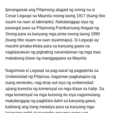
Ipinanganak ang Pilipinong alagad ng sining na si
Cesar Legaspi sa Maynila noong taong 1917 (Isang libo
siyam na raan at labimpito). Nakatanggap siya ng
parangal para sa Pilipinong Pambansang Alagad ng
Sining para sa kanyang mga pinta noong taong 1990
(Isang libo siyam na raan siyamnapu). Si Legaspi ay
marahil pinaka-kilala para sa kanyang gawa na
naglalarawan ng pighating naramdaman ng mga mas
mababang klase ng manggagawa sa Maynila
Nagsimula si Legaspi sa pag-aaral ng pagpipinta sa
Unibersidad ng Pilipinas, bagaman pagkatapos ng
isang semestro, nag-drop out siya ng unibersidad
upang kumuha ng komersyal na mga klase sa halip. Sa
mga komersyal na mga kursong ito siya nagsimulang
makatanggap ng pagkilala dahil sa kanyang gawa,
kabilang ang ilang medalya para sa kanyang mga
larawang-guhit at gayundin ang mga pyesa ng