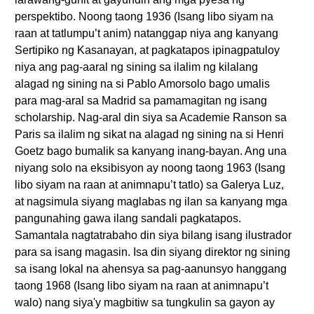
perspektibo. Noong taong 1936 (Isang libo siyam na
raan at tatlumpu’t anim) natanggap niya ang kanyang
Sertipiko ng Kasanayan, at pagkatapos ipinagpatuloy
niya ang pag-aaral ng sining sa ilalim ng kilalang
alagad ng sining na si Pablo Amorsolo bago umalis
para mag-aral sa Madrid sa pamamagitan ng isang
scholarship. Nag-aral din siya sa Academie Ranson sa
Paris sa ilalim ng sikat na alagad ng sining na si Henri
Goetz bago bumalik sa kanyang inang-bayan. Ang una
niyang solo na eksibisyon ay noong taong 1963 (Isang
libo siyam na raan at animnapu’t tatlo) sa Galerya Luz,
at nagsimula siyang maglabas ng ilan sa kanyang mga
pangunahing gawa ilang sandali pagkatapos.
Samantala nagtatrabaho din siya bilang isang ilustrador
para sa isang magasin. Isa din siyang direktor ng sining
sa isang lokal na ahensya sa pag-aanunsyo hanggang
taong 1968 (Isang libo siyam na raan at animnapu’t
walo) nang siya'y magbitiw sa tungkulin sa gayon ay