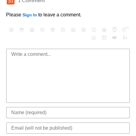
1 Comment
Please
to leave a comment.
Sign In
😄
😳
😁
😒
😎
😠
😆
😅
😉
😭
😇
😴
❤️
👍
😮
😈