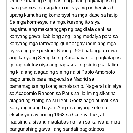
Unibersidad ng Pilipinas, bagaman pagkatapos ng
isang semestro, nag-drop out siya ng unibersidad
upang kumuha ng komersyal na mga klase sa halip.
Sa mga kormesyal na mga kursong ito siya
nagsimulang makatanggap ng pagkilala dahil sa
kanyang gawa, kabilang ang ilang medalya para sa
kanyang mga larawang-guhit at gayundin ang mga
pyesa ng perspektibo. Noong 1936 natanggap niya
ang kanyang Sertipiko ng Kasanayan, at pagkatapos
ipinagpatuloy niya ang pag-aaral ng sining sa ilalim
ng kilalang alagad ng sining na si Pablo Amorsolo
bago umalis para mag-aral sa Madrid sa
pamamagitan ng isang scholarship. Nag-aral din siya
sa Academie Ranson sa Paris sa ilalim ng sikat na
alagad ng sining na si Henri Goetz bago bumalik sa
kanyang inang-bayan. Ang una niyang solo na
eksibisyon ay noong 1963 sa Galerya Luz, at
nagsimula siyang maglabas ng ilan sa kanyang mga
pangunahing gawa ilang sandali pagkatapos.